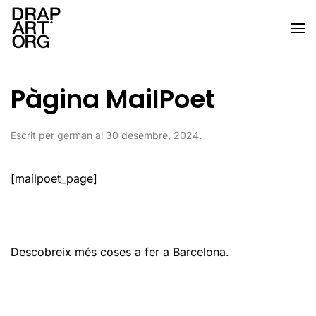
Skip to main content
Pàgina MailPoet
Escrit per
german
al
30 desembre, 2024
.
[mailpoet_page]
Descobreix més coses a fer a
Barcelona
.