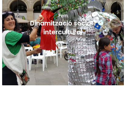
Fem
Dinamització social i
intercultural