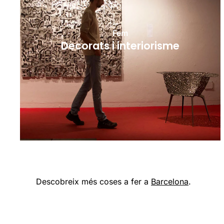
Fem
Decorats i interiorisme
Descobreix més coses a fer a
Barcelona
.