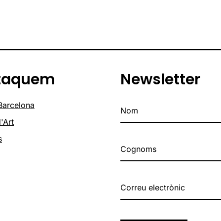
taquem
Newsletter
 Barcelona
'Art
s