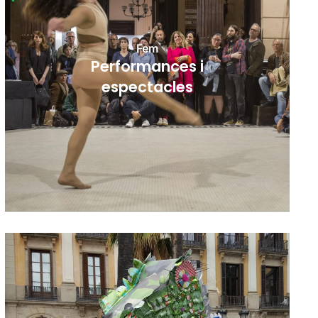
Fem
Performances i
espectacles