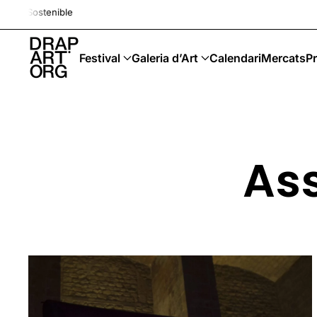
Drap-Art · Festival · Upcycling 
Skip to main content
Festival
Galeria d’Art
Calendari
Mercats
Pr
Ass