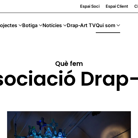
· Art Sostenible
Espai Soci
Espai Client
Ci
ojectes
Botiga
Notícies
Drap-Art TV
Qui som
Què fem
ociació Drap