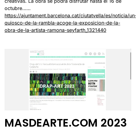
creativas. La obra se podrá disfrutar hasta el 16 de
octubre……
https://ajuntament.barcelona.cat/ciutatvella/es/noticia/un
quiosco-de-la-rambla-acoge-la-exposicion-de-la-
obra-de-la-artista-ramona-seyfarth_1321440
MASDEARTE.COM 2023