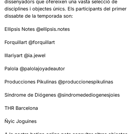
dissenyadors que ofereixen una vasta selecció de
disciplines i objectes únics. Els participants del primer
dissabte de la temporada son:
Ellipsis Notes @ellipsis.notes
Forquillart @forquillart
Illariyart @ia.jewel
Palola @palolajoyadeautor
Producciones Pikulinas @produccionespikulinas
Síndrome de Diógenes @sindromedediogenesjoies
THR Barcelona
Ñyic Joguines