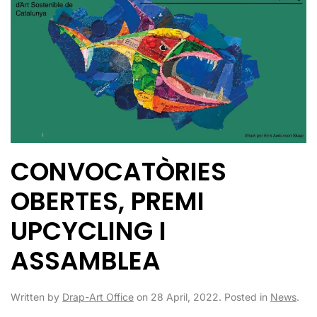
CONVOCATÒRIES
OBERTES, PREMI
UPCYCLING I
ASSAMBLEA
Written by
Drap-Art Office
on
28 April, 2022
. Posted in
News
.