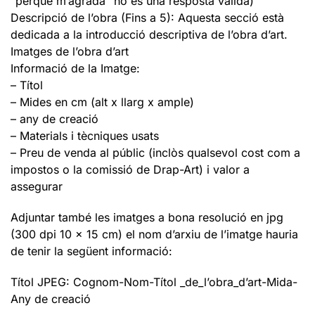
“perquè m’agrada” no és una resposta vàlida)
Descripció de l’obra (Fins a 5): Aquesta secció està
dedicada a la introducció descriptiva de l’obra d’art.
Imatges de l’obra d’art
Informació de la Imatge:
– Títol
– Mides en cm (alt x llarg x ample)
– any de creació
– Materials i tècniques usats
– Preu de venda al públic (inclòs qualsevol cost com a
impostos o la comissió de Drap-Art) i valor a
assegurar
Adjuntar també les imatges a bona resolució en jpg
(300 dpi 10 x 15 cm) el nom d’arxiu de l’imatge hauria
de tenir la següent informació:
Títol JPEG: Cognom-Nom-Títol _de_l’obra_d’art-Mida-
Any de creació