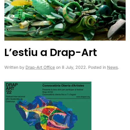
L’estiu a Drap-Art
Written by
Drap-Art Office
on
8 July, 2022
. Posted in
News
.