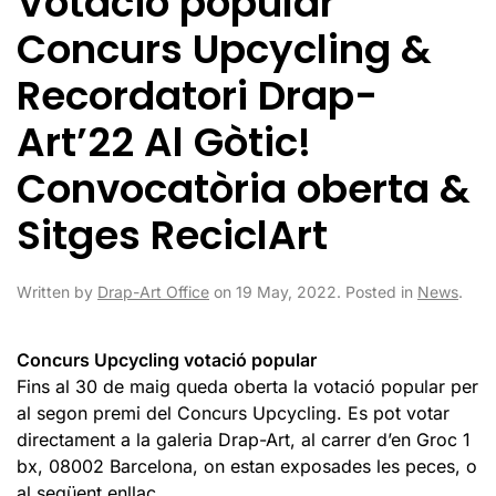
Votació popular
Concurs Upcycling &
Recordatori Drap-
Art’22 Al Gòtic!
Convocatòria oberta &
Sitges ReciclArt
Written by
Drap-Art Office
on
19 May, 2022
. Posted in
News
.
Concurs Upcycling votació popular
Fins al 30 de maig queda oberta la votació popular per
al segon premi del Concurs Upcycling. Es pot votar
directament a la galeria Drap-Art, al carrer d’en Groc 1
bx, 08002 Barcelona, on estan exposades les peces, o
al següent enllaç.