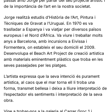
passat amb Jorge per parlar del seu projecte artístic i
de la importància de l’art en la nostra societat.
Jorge realitzà estudis d’Història de l’Art, Pintura i
Tècniques de Gravat a l’Uruguai. En 1970 es va
traslladar a Espanya i va viatjar per diversos països
europeus i el Nord d’Àfrica. Va viure i treballar molts
anys a Barcelona, amb incursions a Eivissa i
Formentera, on estableix el seu domicili el 2009.
Desenvolupa el Beach Art Project de creació artística
amb materials eminentment plàstics que troba en les
seves passejades per les platges.
L’artista expressa que la seva intenció és purament
artística, al caos que el mar torna ell li troba una
forma, transmet bellesa i deixa a lliure interpretació de
l’espectador els sentiments i interpretació de la seva
obra.
Vine a trobar-nos a la galeria al Carrer Groc 1 i