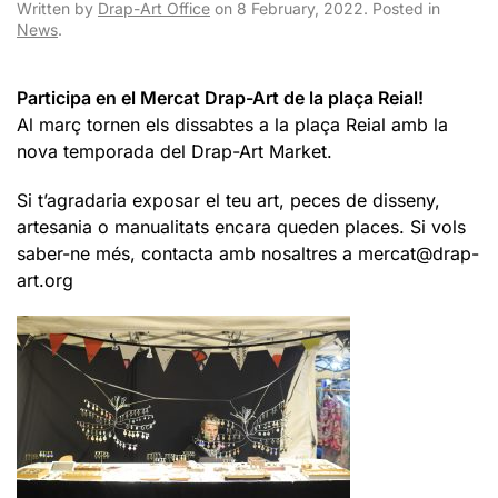
Written by
Drap-Art Office
on
8 February, 2022
. Posted in
News
.
Participa en el Mercat Drap-Art de la plaça Reial!
Al març tornen els dissabtes a la plaça Reial amb la
nova temporada del Drap-Art Market.
Si t’agradaria exposar el teu art, peces de disseny,
artesania o manualitats encara queden places. Si vols
saber-ne més, contacta amb nosaltres a mercat@drap-
art.org