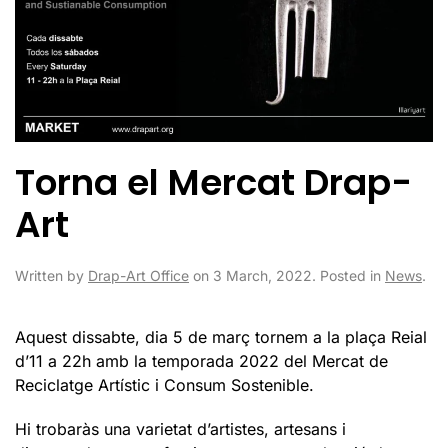
Torna el Mercat Drap-
Art
Written by
Drap-Art Office
on
3 March, 2022
. Posted in
News
.
Aquest dissabte, dia 5 de març tornem a la plaça Reial
d’11 a 22h amb la temporada 2022 del Mercat de
Reciclatge Artístic i Consum Sostenible.
Hi trobaràs una varietat d’artistes, artesans i