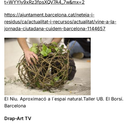
t=WYYIy9xRz3fpsXQV7A4_7w&mx=2
https://ajuntament.barcelona.cat/neteja-i-
residus/ca/actualitat-i-recursos/actualitat/vine-a-la-
jornada-ciutadana-cuidem-barcelona-1144657
El Niu. Aproximacó a l´espai natural.Taller UB. El Borsí.
Barcelona
Drap-Art TV