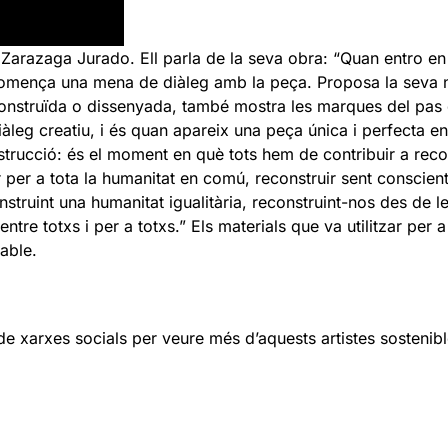
o Zarazaga Jurado. Ell parla de la seva obra: “Quan entro 
l, comença una mena de diàleg amb la peça. Proposa la seva n
r construïda o dissenyada, també mostra les marques del pa
diàleg creatiu, i és quan apareix una peça única i perfecta 
trucció: és el moment en què tots hem de contribuir a recons
uir per a tota la humanitat en comú, reconstruir sent consci
struint una humanitat igualitària, reconstruint-nos des de le
entre totxs i per a totxs.” Els materials que va utilitzar per
dable.
de xarxes socials per veure més d’aquests artistes sostenibl