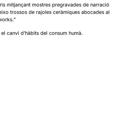
aris mitjançant mostres pregravades de narració
eixo trossos de rajoles ceràmiques abocades al
works.”
e el canvi d’hàbits del consum humà.