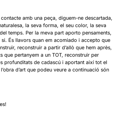
en contacte amb una peça, diguem-ne descartada,
aturalesa, la seva forma, el seu color, la seva
s del temps. Per la meva part aporto pensaments,
en si. És llavors quan em acomiado i accepto que
truir, reconstruir a partir d’allò que hem après,
ents que pertanyem a un TOT, reconstruir per
s profunditats de cadascú i aportant així tot el
 a l’obra d’art que podeu veure a continuació són
es!