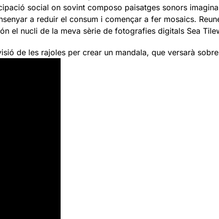
ticipació social on sovint composo paisatges sonors imagin
nsenyar a reduir el consum i començar a fer mosaics. Reun
n el nucli de la meva sèrie de fotografies digitals Sea Tile
evisió de les rajoles per crear un mandala, que versarà sobr