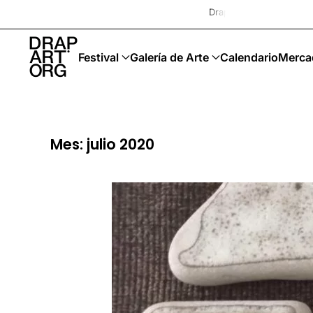
Drap-Art · Festival · Upcycling · Art So
Ir al contenido principal
Festival
Galería de Arte
Calendario
Merca
Mes:
julio 2020