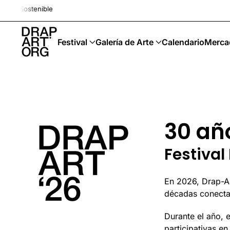
Drap-Art · Festival · Upcycli
Ir al contenido principal
Festival
Galería de Arte
Calendario
Merca
Leer más
30 añ
Festival
En 2026, Drap-Ar
décadas conectand
Durante el año, 
participativas en