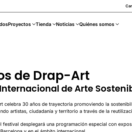
ng · Art Sostenible
Car
dos
Proyectos
Tienda
Noticias
Quiénes somos
os de Drap-Art
 Internacional de Arte Sosteni
t celebra 30 años de trayectoria promoviendo la sostenibil
o artistas, ciudadanía y territorio a través de la reutilizac
el festival desplegará una programación especial con exposi
 Barcelona y en el ámbito internacional.