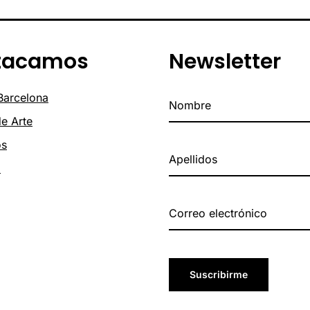
tacamos
Newsletter
 Barcelona
de Arte
os
o
Suscribirme