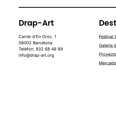
Drap-Art
Des
Carrer d’En Groc, 1
Festival
08002 Barcelona
Galería 
Telèfon: 932 68 48 89
Proyect
info@drap-art.org
Mercad