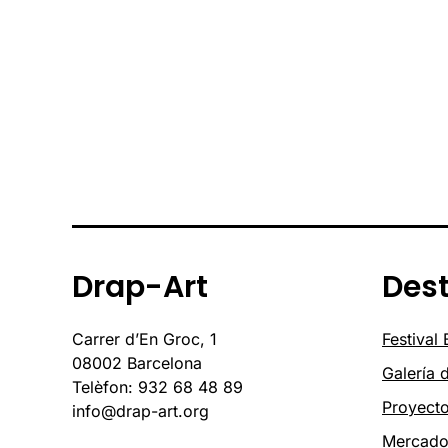
Drap-Art
Des
Carrer d’En Groc, 1
Festival
08002 Barcelona
Galería 
Telèfon: 932 68 48 89
Proyect
info@drap-art.org
Mercad