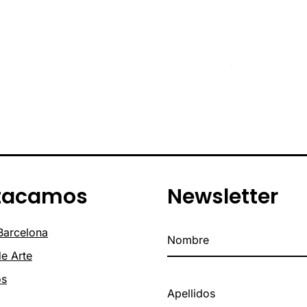
tacamos
Newsletter
 Barcelona
de Arte
os
o