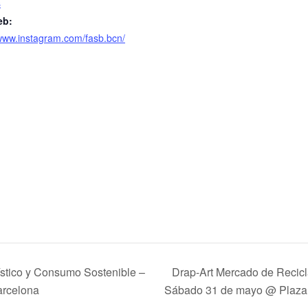
s
eb:
/www.instagram.com/fasb.bcn/
ístico y Consumo Sostenible –
Drap-Art Mercado de Recicl
arcelona
Sábado 31 de mayo @ Plaza