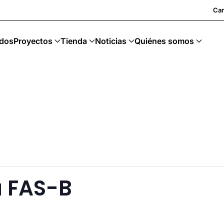
 Upcycling · Art Sostenible
Car
dos
Proyectos
Tienda
Noticias
Quiénes somos
a FAS-B