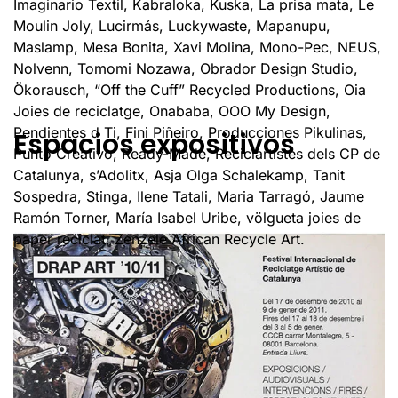
Imaginario Textil, Kabraloka, Kuska, La prisa mata, Le
Moulin Joly, Lucirmás, Luckywaste, Mapanupu,
Maslamp, Mesa Bonita, Xavi Molina, Mono-Pec, NEUS,
Nolvenn, Tomomi Nozawa, Obrador Design Studio,
Ökorausch, “Off the Cuff” Recycled Productions, Oia
Joies de reciclatge, Onababa, OOO My Design,
Pendientes d Ti, Fini Piñeiro, Producciones Pikulinas,
Espacios expositivos
Punto Creativo, Ready-Made, Reciclartistes dels CP de
Catalunya, s’Adolitx, Asja Olga Schalekamp, Tanit
Sospedra, Stinga, Ilene Tatali, Maria Tarragó, Jaume
Ramón Torner, María Isabel Uribe, völgueta joies de
paper reciclat, Zenzele African Recycle Art.