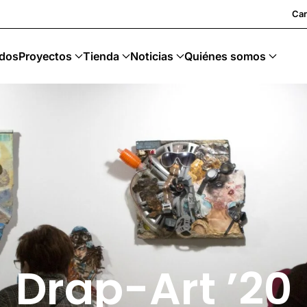
 Upcycling · Art Sostenible
Car
dos
Proyectos
Tienda
Noticias
Quiénes somos
Drap-Art ’20