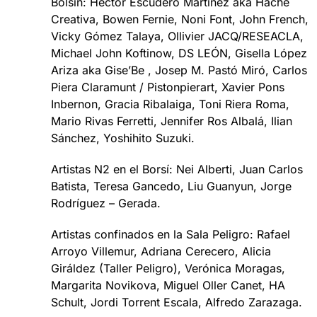
Bolsín: Héctor Escudero Martínez aka Hache
Creativa, Bowen Fernie, Noni Font, John French,
Vicky Gómez Talaya, Ollivier JACQ/RESEACLA,
Michael John Koftinow, DS LEÓN, Gisella López
Ariza aka Gise’Be , Josep M. Pastó Miró, Carlos
Piera Claramunt / Pistonpierart, Xavier Pons
Inbernon, Gracia Ribalaiga, Toni Riera Roma,
Mario Rivas Ferretti, Jennifer Ros Albalá, Ilian
Sánchez, Yoshihito Suzuki.
Artistas N2 en el Borsí: Nei Alberti, Juan Carlos
Batista, Teresa Gancedo, Liu Guanyun, Jorge
Rodríguez – Gerada.
Artistas confinados en la Sala Peligro: Rafael
Arroyo Villemur, Adriana Cerecero, Alicia
Giráldez (Taller Peligro), Verónica Moragas,
Margarita Novikova, Miguel Oller Canet, HA
Schult, Jordi Torrent Escala, Alfredo Zarazaga.