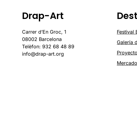
Drap-Art
Des
Carrer d’En Groc, 1
Festival
08002 Barcelona
Galería 
Telèfon: 932 68 48 89
Proyect
info@drap-art.org
Mercad