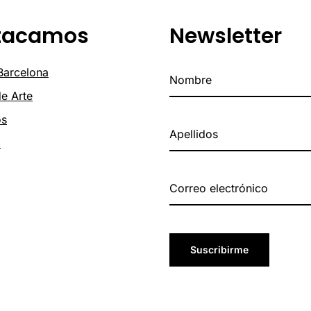
tacamos
Newsletter
 Barcelona
de Arte
os
o
Suscribirme