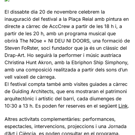
El dissabte dia 20 de novembre celebrem la
inauguració del festival a la Plaça Reial amb pintura en
directe a càrrec de AccCrew a partir de les 18 h i, a
partir de les 20 h, amb un programa musical que
obrirà The NOse + NI DEU NI DOORS, una formació de
Steven FoRster, soci fundador que ja és un clàssic del
Drap-Art. Ho seguirà la performer i músic austríaca
Christina Hunt Akron, amb la Ebriphon Ship Simphony,
amb una composició realitzada a partir dels sons d’un
vell vaixell de càrrega.
El festival compta també amb visites guiades a càrrec
de Guiding Architects, que ens mostraran el patrimoni
arquitectònic i artístic del barri, cada diumenges de
10:30 a 13 h. Es poden fer reserves en el següent
Link
.
Altres activitats complementàries: performances,
espectacles, intervencions, projeccions i una Jornada
d’Art i Ciència, es poden consultar en el programa.