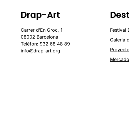
Drap-Art
Des
Carrer d’En Groc, 1
Festival
08002 Barcelona
Galería 
Telèfon: 932 68 48 89
Proyect
info@drap-art.org
Mercad