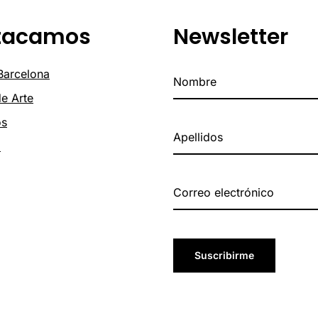
tacamos
Newsletter
 Barcelona
de Arte
os
o
Suscribirme