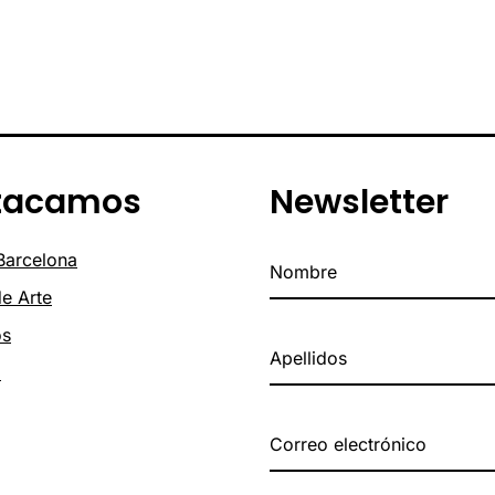
tacamos
Newsletter
 Barcelona
de Arte
os
o