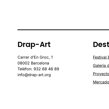
Drap-Art
Des
Carrer d’En Groc, 1
Festival
08002 Barcelona
Galería 
Telèfon: 932 68 48 89
Proyect
info@drap-art.org
Mercad