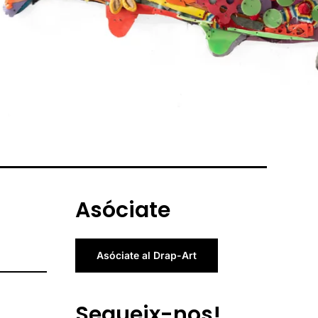
Asóciate
Asóciate al Drap-Art
Segueix-nos!