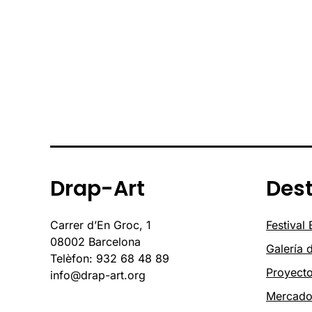
Drap-Art
Des
Carrer d’En Groc, 1
Festival
08002 Barcelona
Galería 
Telèfon: 932 68 48 89
Proyect
info@drap-art.org
Mercad