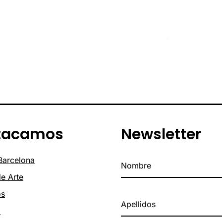
tacamos
Newsletter
 Barcelona
de Arte
os
o