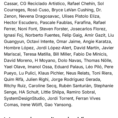
Cassar, CG Reciclado Artístico, Rafael Chehín, Sol
Courreges, Rosó Cuso, Bryce LeVan Cushing, Dr.
Zenon, Nevena Dragosavac, Ulises Pistolo Eliza,
Hector Escudero, Pascale Faublas, Farafina, Rafael
Ferrer, Noni Font, Steven Forster, Josecarlos Florez,
Ignasi Foj, Norberto Fuentes, Felip Gaig, Amir Gazit, Liu
Guangyun, Octavi Intente, Omar Jaime, Angie Karatza,
Hombre López, Jordi López-Alert, David Martín, Javier
Mariscal, Teresa Matilla, Bill Miller, Fabio De Minicis,
David Moreno, H Moyano, Dolo Navas, Thomas Nölle,
Yael Olave, Imanol Ossa, Eduard Palaus, Léo Piló, Pere
Pueyo, Lu Pulici, Klaus Pichler, Neus Relats, Toni Riera,
Quim Rifà, Julien Righi, Jorge Rodríguez Gerada,
Ritchy Ruiz, Caroline Secq, Rubén Santurián, Stephanie
Senge, HA Schult, Little Shilpa, Ramiro Sobral,
SystemDesignStudio, Jordi Torrent, Ferran Vives
Comas, Irene Wölfl, Gao Yansong.