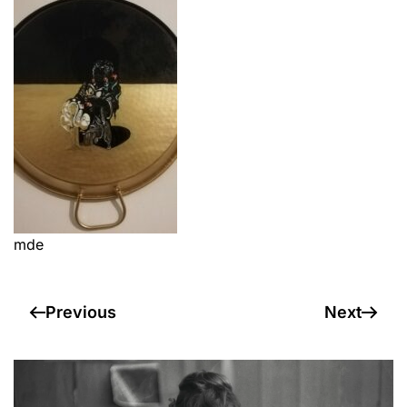
mde
Previous
Next