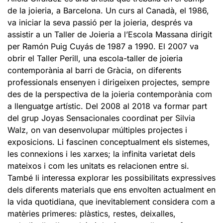
de la joieria, a Barcelona. Un curs al Canadà, el 1986,
va iniciar la seva passió per la joieria, després va
assistir a un Taller de Joieria a l’Escola Massana dirigit
per Ramón Puig Cuyás de 1987 a 1990. El 2007 va
obrir el Taller Perill, una escola-taller de joieria
contemporània al barri de Gràcia, on diferents
professionals ensenyen i dirigeixen projectes, sempre
des de la perspectiva de la joieria contemporània com
a llenguatge artístic. Del 2008 al 2018 va formar part
del grup Joyas Sensacionales coordinat per Silvia
Walz, on van desenvolupar múltiples projectes i
exposicions. Li fascinen conceptualment els sistemes,
les connexions i les xarxes; la infinita varietat dels
mateixos i com les unitats es relacionen entre si.
També li interessa explorar les possibilitats expressives
dels diferents materials que ens envolten actualment en
la vida quotidiana, que inevitablement considera com a
matèries primeres: plàstics, restes, deixalles,