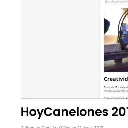
HoyCanelones 20
Written by
Drap-Art Office
on
21 June, 2017
.