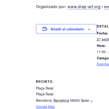
Organizado por:
www.drap-art.org
i
ww
DETAL
Añadir al calendario
Fecha:
27 sept
Hora:
11:00 -
Catego
Evento
RECINTO
Plaça Reial
Plaça Reial
Barcelona
,
Barcelona
08002
Spain
+
Google Map