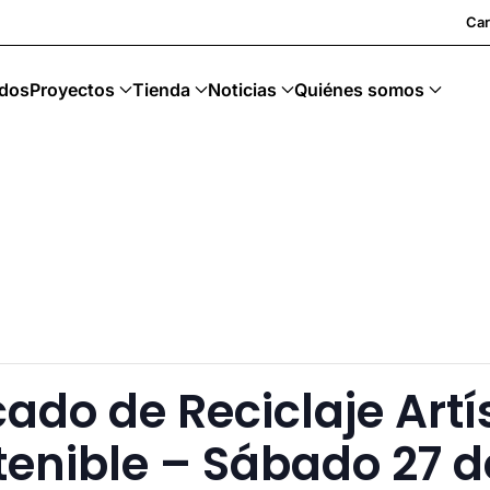
ing · Art Sostenible
Car
dos
Proyectos
Tienda
Noticias
Quiénes somos
do de Reciclaje Artís
enible – Sábado 27 d