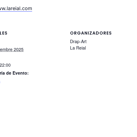
w.lareial.com
LES
ORGANIZADORES
Drap-Art
La Reial
iembre 2025
 22:00
ría de Evento:
s