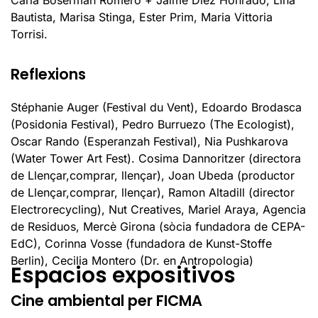
Carla Boserman Romero + Jaime Díez Honrado, Lina
Bautista, Marisa Stinga, Ester Prim, Maria Vittoria
Torrisi.
Reflexions
Stéphanie Auger (Festival du Vent), Edoardo Brodasca
(Posidonia Festival), Pedro Burruezo (The Ecologist),
Oscar Rando (Esperanzah Festival), Nia Pushkarova
(Water Tower Art Fest). Cosima Dannoritzer (directora
de Llençar,comprar, llençar), Joan Ubeda (productor
de Llençar,comprar, llençar), Ramon Altadill (director
Electrorecycling), Nut Creatives, Mariel Araya, Agencia
de Residuos, Mercè Girona (sòcia fundadora de CEPA-
EdC), Corinna Vosse (fundadora de Kunst-Stoffe
Berlin), Cecilia Montero (Dr. en Antropologia)
Espacios expositivos
Cine ambiental per FICMA