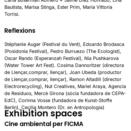
Carla Boserman Romero + Jaime Díez Honrado, Lina
Bautista, Marisa Stinga, Ester Prim, Maria Vittoria
Torrisi.
Reflexions
Stéphanie Auger (Festival du Vent), Edoardo Brodasca
(Posidonia Festival), Pedro Burruezo (The Ecologist),
Oscar Rando (Esperanzah Festival), Nia Pushkarova
(Water Tower Art Fest). Cosima Dannoritzer (directora
de Llençar,comprar, llençar), Joan Ubeda (productor
de Llençar,comprar, llençar), Ramon Altadill (director
Electrorecycling), Nut Creatives, Mariel Araya, Agencia
de Residuos, Mercè Girona (sòcia fundadora de CEPA-
EdC), Corinna Vosse (fundadora de Kunst-Stoffe
Berlin), Cecilia Montero (Dr. en Antropologia)
Exhibition spaces
Cine ambiental per FICMA