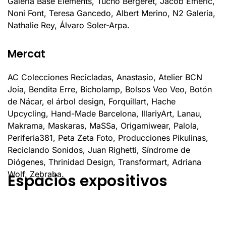
Galeria Base Elements, Tucho Bergeret, Jacob Emeric,
Noni Font, Teresa Gancedo, Albert Merino, N2 Galeria,
Nathalie Rey, Álvaro Soler-Arpa.
Mercat
AC Colecciones Recicladas, Anastasio, Atelier BCN
Joia, Bendita Erre, Bicholamp, Bolsos Veo Veo, Botón
de Nácar, el árbol design, Forquillart, Hache
Upcycling, Hand-Made Barcelona, IllariyArt, Lanau,
Makrama, Maskaras, MaSSa, Origamiwear, Palola,
Periferia381, Peta Zeta Foto, Producciones Pikulinas,
Reciclando Sonidos, Juan Righetti, Síndrome de
Diógenes, Thrinidad Design, Transformart, Adriana
Wolf, Zebraba.
Espacios expositivos