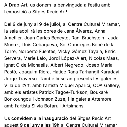
A Drap-Art, us donem la benvinguda a l’estiu amb
l’exposició a Sitges ReciclArt!
Del 9 de juny al 9 de juliol, al Centre Cultural Miramar,
la sala acollirà les obres de Jana Álvarez, Anna
Ametller, Joan Carles Beneyto, Rani Bruchstein i Juda
Muñoz, Lluís Cebaqueva, Sol Courreges Boné de la
Torre, Norberto Fuentes, Vicky Gómez Tayala, Enric
Servera, Marie Lalo, Jordi López-Alert, Nicolas Maas,
Ignat C de Michaelis, Albert Negredo, Josep Maria
Pastó, Joaquim Riera, Hatice Rana Tarhangil Karadayi,
Jorge Traverso. També hi seran presents les galeries
Villa de l’Art, amb l’artista Miquel Aparici, OOA Gallery,
amb els artistes Patrick Tagoe-Turkson, Boukaré
Bonkoungou i Johnson Zuze, i la galeria Artemore,
amb l’artista Silvia Bofarull-Artsimans.
Us
convidem a la inauguració
del Sitges ReciclArt
aquest
9 de juny a les 19h
al Centre Cultural Miramar