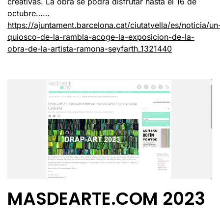
creativas. La obra se podrá disfrutar hasta el 16 de
octubre……
https://ajuntament.barcelona.cat/ciutatvella/es/noticia/un
quiosco-de-la-rambla-acoge-la-exposicion-de-la-
obra-de-la-artista-ramona-seyfarth_1321440
MASDEARTE.COM 2023