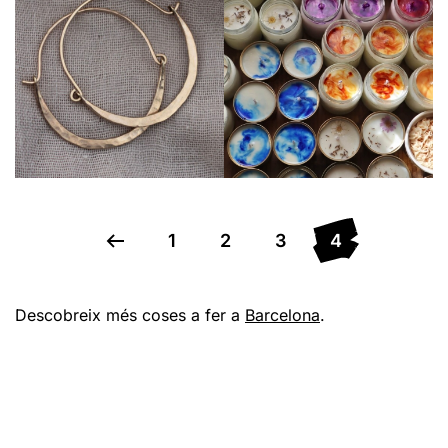
Veure perfil
Veure perfil
1
2
3
4
Descobreix més coses a fer a
Barcelona
.