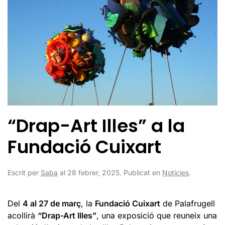
“Drap-Art Illes” a la
Fundació Cuixart
Escrit per
Saba
al
28 febrer, 2025
. Publicat en
Notícies
.
Del
4 al 27 de març
, la
Fundació Cuixart
de Palafrugell
acollirà
“Drap-Art Illes”
, una exposició que reuneix una