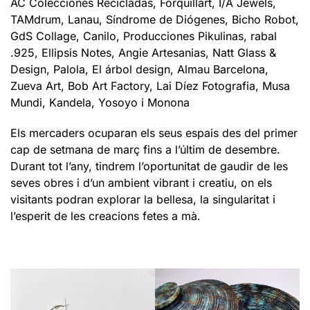
AC Colecciones Recicladas, Forquillart, I/A Jewels,
TAMdrum, Lanau, Síndrome de Diógenes, Bicho Robot,
GdS Collage, Canilo, Producciones Pikulinas, rabal
.925, Ellipsis Notes, Angie Artesanias, Natt Glass &
Design, Palola, El árbol design, Almau Barcelona,
Zueva Art, Bob Art Factory, Lai Díez Fotografia, Musa
Mundi, Kandela, Yosoyo i Monona
Els mercaders ocuparan els seus espais des del primer
cap de setmana de març fins a l’últim de desembre.
Durant tot l’any, tindrem l’oportunitat de gaudir de les
seves obres i d’un ambient vibrant i creatiu, on els
visitants podran explorar la bellesa, la singularitat i
l’esperit de les creacions fetes a mà.