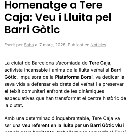
Homenatge a Tere
Caja: Veu i Lluita pel
Barri Gòtic
Escrit per
Saba
al
7 març, 2025
. Publicat en
Notícies
.
La ciutat de Barcelona s’acomiada de
Tere Caja
,
activista incansable i ànima de la lluita veïnal al
Barri
Gòtic
. Impulsora de la
Plataforma Borsí
, va dedicar la
seva vida a defensar els drets del veïnat i a preservar
el teixit comunitari enfront de les dinàmiques
especulatives que han transformat el centre històric de
la ciutat.
Amb una determinació inquebrantable, Tere Caja va
ser una
veu referent en la lluita per un Barri Gòtic viu i