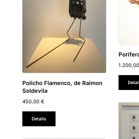
Porifer
1.200,0
Detal
Policho Flamenco, de Raimon
Soldevila
450,00
€
Detalls