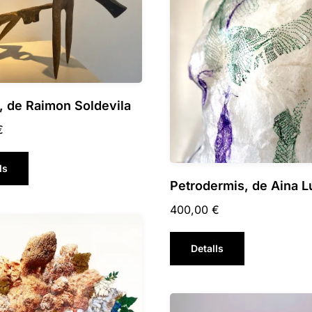
, de Raimon Soldevila
€
ls
Petrodermis, de Aina L
400,00
€
Detalls