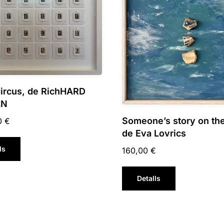
Circus, de RichHARD
AN
Someone’s story on the 
0
€
de Eva Lovrics
ls
160,00
€
Detalls