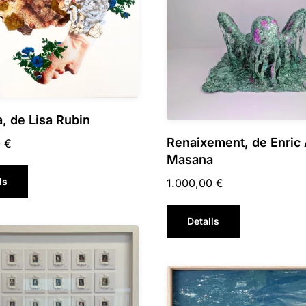
a, de Lisa Rubin
Renaixement, de Enric
0
€
Masana
ls
1.000,00
€
Detalls