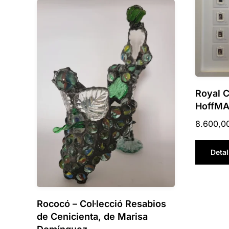
Royal 
HoffM
8.600,0
Detal
Rococó – Col·lecció Resabios
de Cenicienta, de Marisa