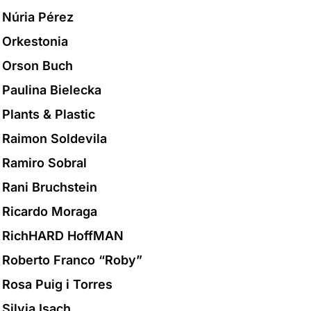
Núria Pérez
Orkestonia
Orson Buch
Paulina Bielecka
Plants & Plastic
Raimon Soldevila
Ramiro Sobral
Rani Bruchstein
Ricardo Moraga
RichHARD HoffMAN
Roberto Franco “Roby”
Rosa Puig i Torres
Silvia Isach