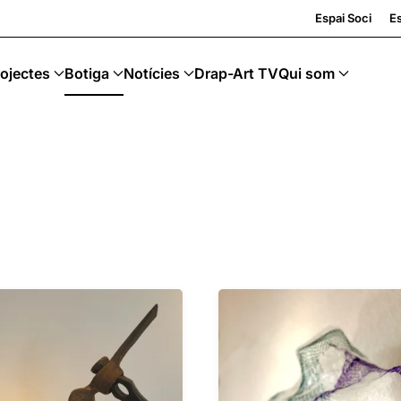
rt Sostenible
Espai Soci
Es
ojectes
Botiga
Notícies
Drap-Art TV
Qui som