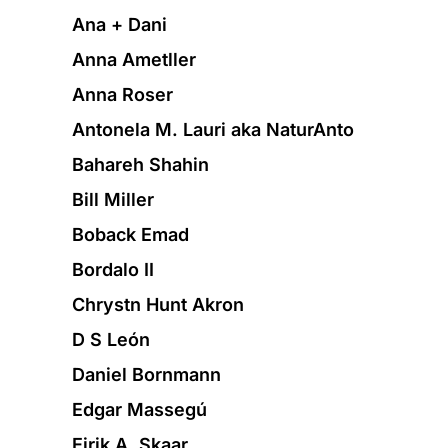
Ana + Dani
Anna Ametller
Anna Roser
Antonela M. Lauri aka NaturAnto
Bahareh Shahin
Bill Miller
Boback Emad
Bordalo II
Chrystn Hunt Akron
D S León
Daniel Bornmann
Edgar Massegú
Eirik A. Skaar