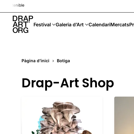
Drap-Art · Festival · Upcycling · A
Skip to main content
Festival
Galeria d’Art
Calendari
Mercats
Pr
Pàgina d’inici
Botiga
Drap-Art Shop