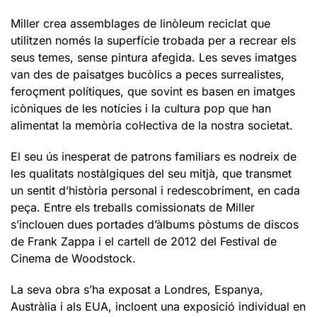
Miller crea assemblages de linòleum reciclat que
utilitzen només la superfície trobada per a recrear els
seus temes, sense pintura afegida. Les seves imatges
van des de paisatges bucòlics a peces surrealistes,
feroçment polítiques, que sovint es basen en imatges
icòniques de les notícies i la cultura pop que han
alimentat la memòria col·lectiva de la nostra societat.
El seu ús inesperat de patrons familiars es nodreix de
les qualitats nostàlgiques del seu mitjà, que transmet
un sentit d’història personal i redescobriment, en cada
peça. Entre els treballs comissionats de Miller
s’inclouen dues portades d’àlbums pòstums de discos
de Frank Zappa i el cartell de 2012 del Festival de
Cinema de Woodstock.
La seva obra s’ha exposat a Londres, Espanya,
Austràlia i als EUA, incloent una exposició individual en