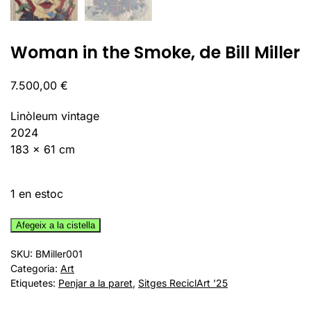
Woman in the Smoke, de Bill Miller
7.500,00
€
Linòleum vintage
2024
183 x 61 cm
1 en estoc
quantitat
Afegeix a la cistella
de
SKU:
BMiller001
Woman
Categoria:
Art
in
Etiquetes:
Penjar a la paret
,
Sitges ReciclArt '25
the
Smoke,