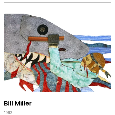
de
Bill
Miller
Bill Miller
1962