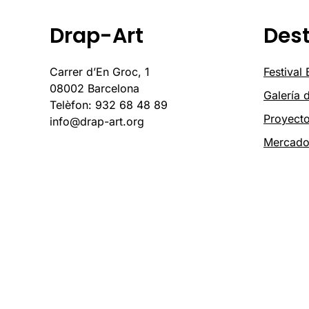
Drap-Art
Des
Carrer d’En Groc, 1
Festival
08002 Barcelona
Galería 
Telèfon: 932 68 48 89
Proyect
info@drap-art.org
Mercad