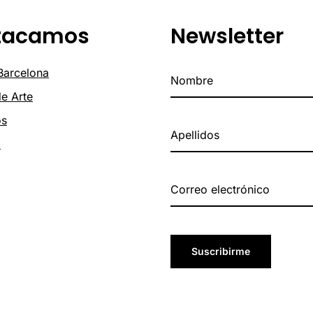
tacamos
Newsletter
 Barcelona
de Arte
os
o
Suscribirme