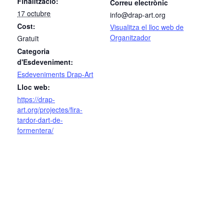
Finalització:
Correu electrònic
17 octubre
info@drap-art.org
Cost:
Visualitza el lloc web de
Organitzador
Gratuït
Categoria
d'Esdeveniment:
Esdeveniments Drap-Art
Lloc web:
https://drap-
art.org/projectes/fira-
tardor-dart-de-
formentera/