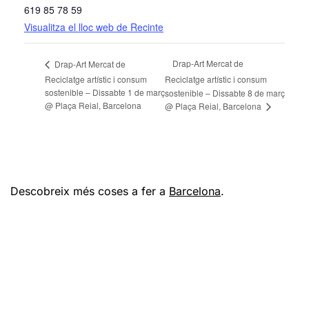
619 85 78 59
Visualitza el lloc web de Recinte
Drap-Art Mercat de
Drap-Art Mercat de
Reciclatge artístic i consum
Reciclatge artístic i consum
sostenible – Dissabte 1 de març
sostenible – Dissabte 8 de març
@ Plaça Reial, Barcelona
@ Plaça Reial, Barcelona
Descobreix més coses a fer a
Barcelona
.