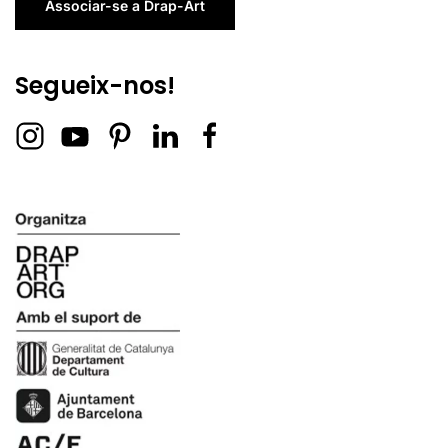
Associar-se a Drap-Art
Segueix-nos!