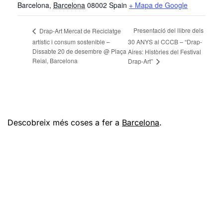
Barcelona
,
Barcelona
08002
Spain
+ Mapa de Google
Presentació del llibre dels
Drap-Art Mercat de Reciclatge
artístic i consum sostenible –
30 ANYS al CCCB – “Drap-
Dissabte 20 de desembre @ Plaça
Aires: Històries del Festival
Reial, Barcelona
Drap-Art”
Descobreix més coses a fer a
Barcelona
.