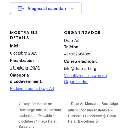
Afegeix al calendari
MOSTRA ELS
ORGANITZADOR
DETALLS
Drap-Art
Inici:
Telèfon
6 octubre 2025
+34932684889
Finalització:
Correu electrònic
11 octubre 2025
info@drap-art.org
Categoria
Visualitza el lloc web de
d'Esdeveniment:
Organitzador
Esdeveniments Drap-Art
Drap-Art Mercat de Reciclatge
Drap-Art Mercat de
Reciclatge artístic i consum
artístic i consum sostenible –
sostenible – Dissabte 4
Dissabte 11 d’octubre @ Plaça
Reial, Barcelona
d’octubre @ Plaça Reial,
Barcelona