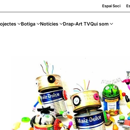
Espai Soci
Es
ojectes
Botiga
Notícies
Drap-Art TV
Qui som