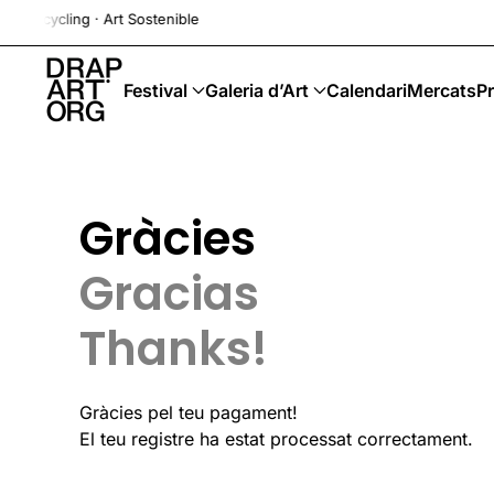
 Upcycling · Art Sostenible
Skip to main content
Festival
Galeria d’Art
Calendari
Mercats
Pr
Gràcies
Gracias
Thanks!
Gràcies pel teu pagament!
El teu registre ha estat processat correctament.