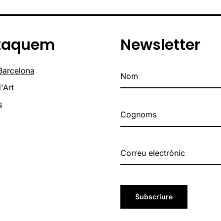
taquem
Newsletter
 Barcelona
'Art
s
Subscriure