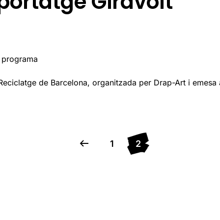
portatge Giravolt
l programa
 Reciclatge de Barcelona, organitzada per Drap-Art i emes
1
2