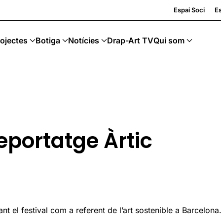
Espai Soci
Es
ojectes
Botiga
Notícies
Drap-Art TV
Qui som
eportatge Àrtic
 el festival com a referent de l’art sostenible a Barcelona