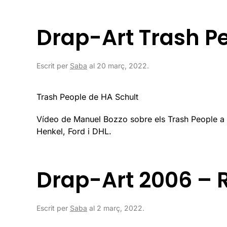
Drap-Art Trash Pe
Escrit per
Saba
al
20 març, 2022
.
Trash People de HA Schult
Vídeo de Manuel Bozzo sobre els Trash People a la
Henkel, Ford i DHL.
Drap-Art 2006 – 
Escrit per
Saba
al
2 març, 2022
.