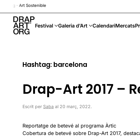
 Art Sostenible
Skip to main content
Festival
Galeria d’Art
Calendari
Mercats
Pr
Hashtag:
barcelona
Drap-Art 2017 – R
Escrit per
Saba
al
20 març, 2022
.
Reportatge de betevé al programa Àrtic
Cobertura de betevé sobre Drap-Art 2017, destacant