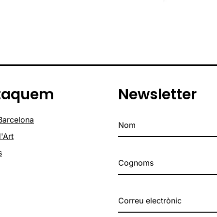
taquem
Newsletter
 Barcelona
'Art
s