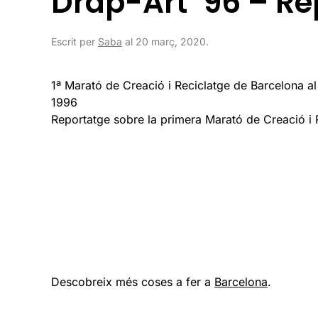
Drap-Art ’96 – Re
Escrit per
Saba
al
20 març, 2020
.
1ª Marató de Creació i Reciclatge de Barcelona a
1996
Reportatge sobre la primera Marató de Creació i
Descobreix més coses a fer a
Barcelona
.