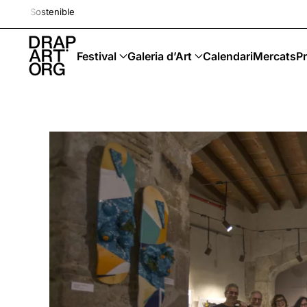
Drap-Art · Festival · Upcyc
Skip to main content
Festival
Galeria d’Art
Calendari
Mercats
Pr