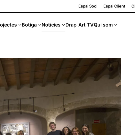
ling · Art Sostenible
Espai Soci
Espai Client
Ci
ojectes
Botiga
Notícies
Drap-Art TV
Qui som