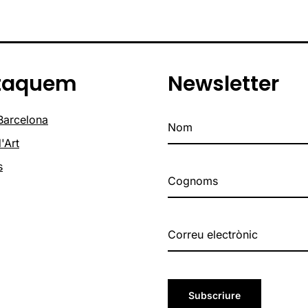
taquem
Newsletter
 Barcelona
'Art
s
Subscriure