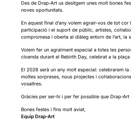
Des de Drap-Art us desitgem unes molt bones festes
noves oportunitats.
En aquest final d’any volem agrair-vos de tot cor 
participació i el suport de públic, artistes, col·lab
compromesa i oberta al diàleg entorn de l’art, la so
Volem fer un agraïment especial a totes les pers
cloenda durant el Rebirth Day, celebrat a la plaça 
El 2026 serà un any molt especial: celebrarem la
moltes sorpreses, nous projectes i col·laboracio
vosaltres.
Gràcies per ser-hi i per fer possible que Drap-Art 
Bones festes i fins molt aviat,
Equip Drap-Art