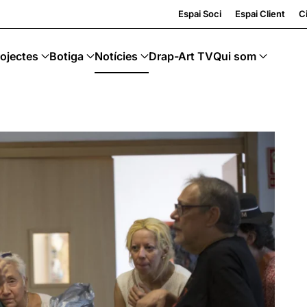
cling · Art Sostenible
Espai Soci
Espai Client
Ci
ojectes
Botiga
Notícies
Drap-Art TV
Qui som