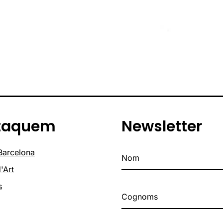
taquem
Newsletter
 Barcelona
'Art
s