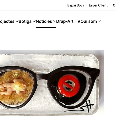
 Upcycling · Art Sostenible
Espai Soci
Espai Client
Ci
ojectes
Botiga
Notícies
Drap-Art TV
Qui som