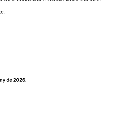
tc.
uny de 2026
.