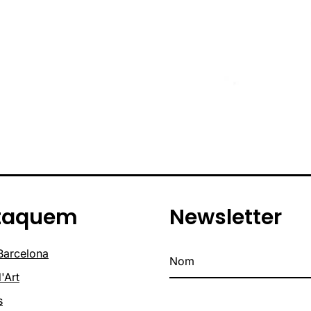
taquem
Newsletter
 Barcelona
'Art
s