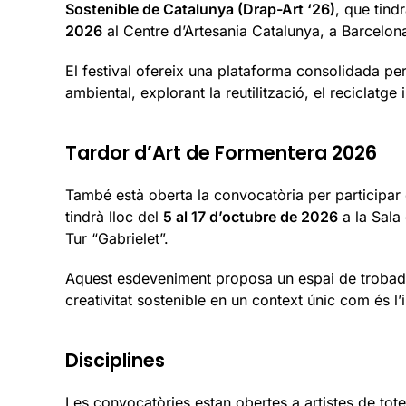
Sostenible de Catalunya (Drap-Art ‘26)
, que tind
2026
al Centre d’Artesania Catalunya, a Barcelon
El festival ofereix una plataforma consolidada per
ambiental, explorant la reutilització, el reciclatg
Tardor d’Art de Formentera 2026
També està oberta la convocatòria per participar
tindrà lloc del
5 al 17 d’octubre de 2026
a la Sala 
Tur “Gabrielet”.
Aquest esdeveniment proposa un espai de trobada pe
creativitat sostenible en un context únic com és l’
Disciplines
Les convocatòries estan obertes a artistes de tote