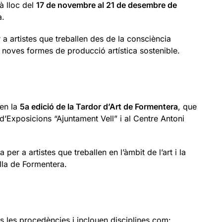
rà lloc del
17 de novembre al 21 de desembre de
a.
 a artistes que treballen des de la consciència
e i noves formes de producció artística sostenible.
 en la
5a edició de la Tardor d’Art de Formentera
, que
d’Exposicions “Ajuntament Vell” i al Centre Antoni
r a artistes que treballen en l’àmbit de l’art i la
illa de Formentera.
s les procedències i inclouen disciplines com: