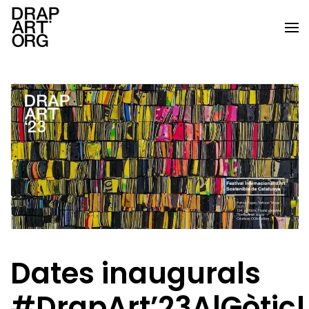
Skip to main content
Dates inaugurals
#DrapArt’23AlGòtic!