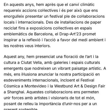
En aquests anys, hem après que el canvi climàtic
requereix accions col·lectives i és per això que ens
enorgulleix presentar un festival ple de col·laboracions
locals i internacionals. Des de instal·lacions de paper
reciclat fins a exposicions col·lectives en espais
emblemàtics de Barcelona, el Drap-Art’23 promet
inspirar a la reflexió i l’acció a favor del medi ambient i
les nostres veus interiors.
Aquest any, hem presenciat una floració de l’art i la
cultura a Ciutat Vella, amb galeries i espais culturals
emergents que nodreixen un vibrant paisatge artístic. A
més, ens il·lusiona anunciar la nostra participació en
esdeveniments internacionals, incloent el Festival
Cósmica a Montevideo i la Westbund Art & Design Fair
a Shanghai. Aquestes col·laboracions ens permeten
unir forces amb artistes i visionaris de tot el món,
posant de relleu la importància d’unir-nos per a un
present sostenible.