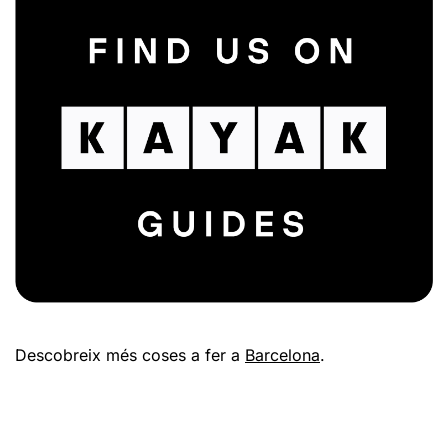
Descobreix més coses a fer a
Barcelona
.