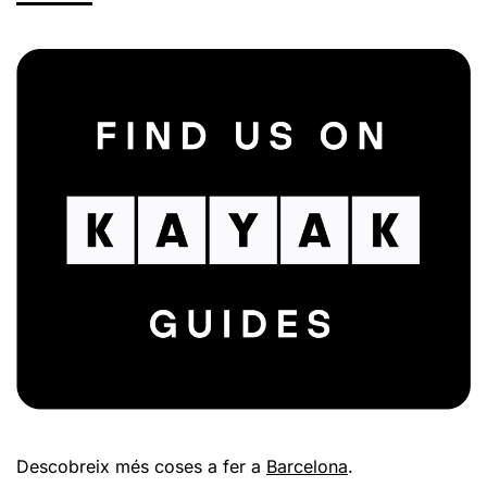
Descobreix més coses a fer a
Barcelona
.