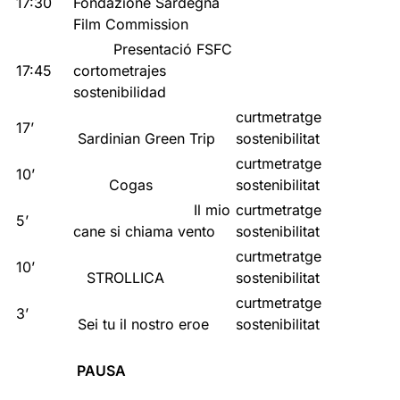
17:30
Fondazione Sardegna
Film Commission
Presentació FSFC
17:45
cortometrajes
sostenibilidad
curtmetratge
17’
Sardinian Green Trip
sostenibilitat
curtmetratge
10’
Cogas
sostenibilitat
Il mio
curtmetratge
5’
cane si chiama vento
sostenibilitat
curtmetratge
10’
STROLLICA
sostenibilitat
curtmetratge
3’
Sei tu il nostro eroe
sostenibilitat
PAUSA