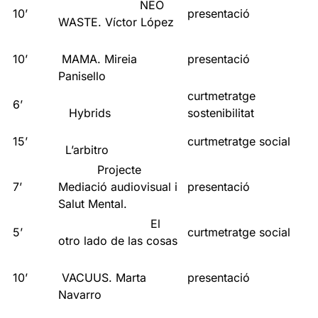
NEO
10’
presentació
WASTE. Víctor López
10’
MAMA. Mireia
presentació
Panisello
curtmetratge
6’
Hybrids
sostenibilitat
15’
curtmetratge social
L’arbitro
Projecte
7’
Mediació audiovisual i
presentació
Salut Mental.
El
5’
curtmetratge social
otro lado de las cosas
10’
VACUUS. Marta
presentació
Navarro