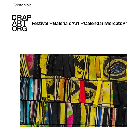
Drap-Art · Festival · Upcycl
Skip to main content
Festival
Galeria d’Art
Calendari
Mercats
Pr