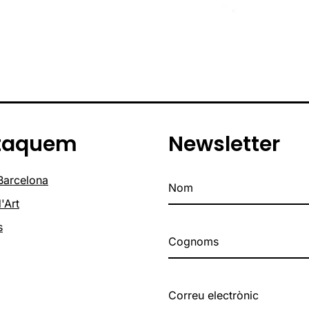
taquem
Newsletter
 Barcelona
'Art
s