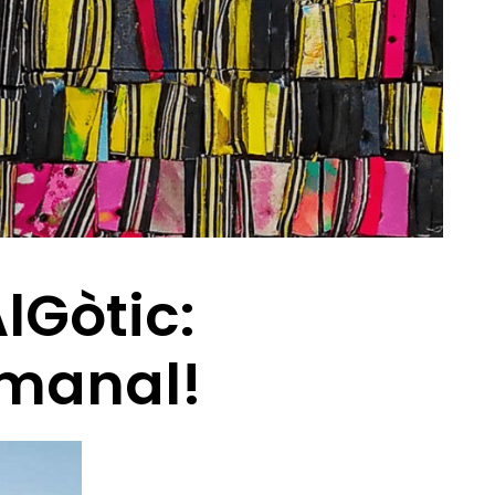
lGòtic:
manal!