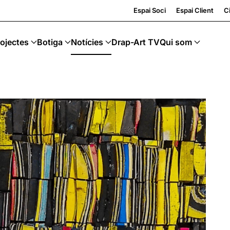
ing · Art Sostenible
Espai Soci
Espai Client
Ci
ojectes
Botiga
Notícies
Drap-Art TV
Qui som