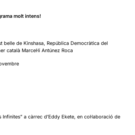
rama molt intens!
est belle de Kinshasa, República Democràtica del
r català Marcel·lí Antúnez Roca
 novembre
 Infinites” a càrrec d’Eddy Ekete, en col·laboració de