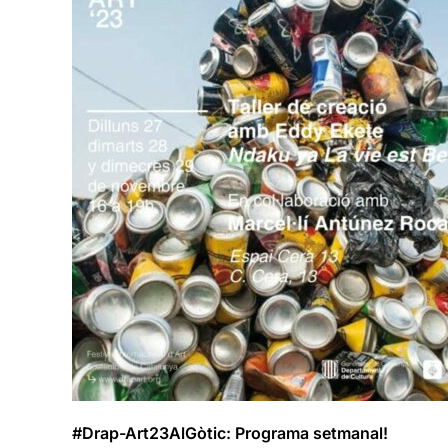
#Drap-Art23AlGòtic: Programa setmanal!