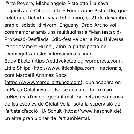
l’Arte Povera, Michelangelo Pistoletto i la seva
organització Cittadellarte – Fondazione Pistoletto, que
celebra el Rebirth Day a tot el món, el 21 de desembre,
amb el solstici d’hivern. Enguany, Drap-Art ho vol
commemorar amb una multitudinària “Manifestació-
Processó-Desfilada lúdic-festiva per la Pau Universal i
l’Apoderament Humà”, amb la participació de
reconeguts artistes internacionals com
Eddy Ekete (https://eddyeketeblog.wordpress.com),
Little Shilpa (http://www.littleshilpa.com, i nacionals,
com Marcel·lí Antúnez Roca
(
https://www.marceliantunez.com
), que acabarà en
la Plaça Catalunya de Barcelona amb la creació
col·lectiva d’un cor gegant realitzat pels nens i nenes
de les escoles de Ciutat Vella, sota la supervisió de
l’artista d’acció HA Schult (
https://www.haschult.de
),
un altre gran pioner de l’art ambiental.