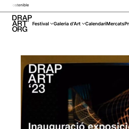
Drap-Art · Festival · Upcyclin
Skip to main content
Festival
Galeria d’Art
Calendari
Mercats
Pr