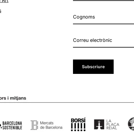
'Art
s
Subscriure