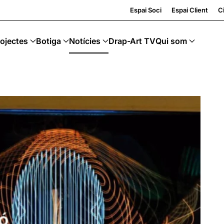
g · Art Sostenible
Espai Soci
Espai Client
Ci
ojectes
Botiga
Notícies
Drap-Art TV
Qui som