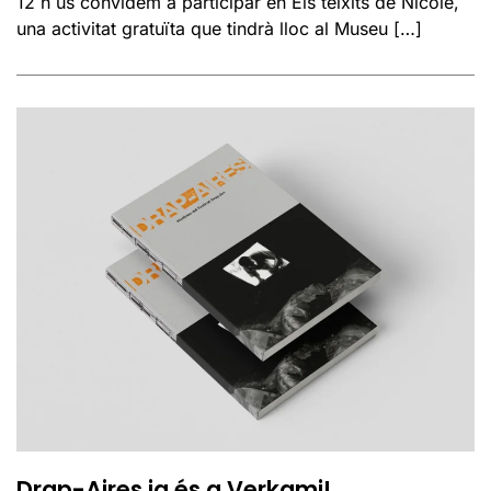
12 h us convidem a participar en Els teixits de Nicole,
una activitat gratuïta que tindrà lloc al Museu […]
Drap-Aires ja és a Verkami!