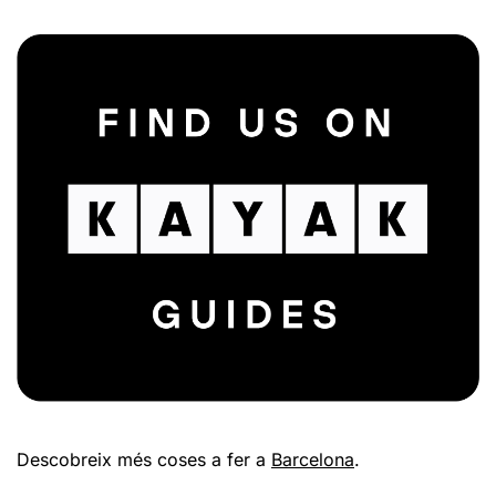
Descobreix més coses a fer a
Barcelona
.