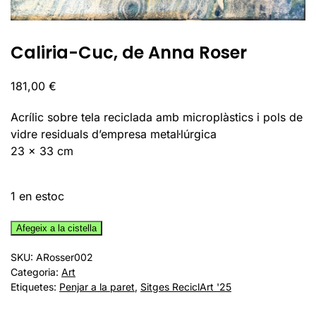
Caliria-Cuc, de Anna Roser
181,00
€
Acrílic sobre tela reciclada amb microplàstics i pols de
vidre residuals d’empresa metal·lúrgica
23 x 33 cm
1 en estoc
quantitat
Afegeix a la cistella
de
SKU:
ARosser002
Caliria-
Categoria:
Art
Cuc,
Etiquetes:
Penjar a la paret
,
Sitges ReciclArt '25
de
Anna