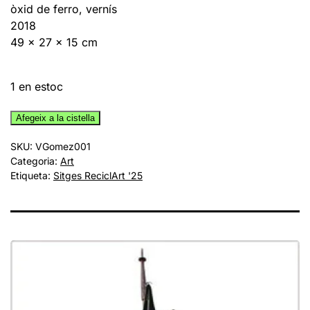
òxid de ferro, vernís
2018
49 x 27 x 15 cm
1 en estoc
quantitat
Afegeix a la cistella
de
SKU:
VGomez001
Esclaus
Categoria:
Art
del
Etiqueta:
Sitges ReciclArt '25
temps,
de
Vicky
Gómez
Talaya